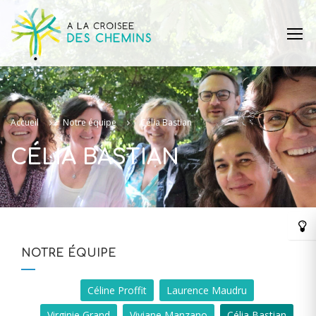
Accueil
Notre équipe
Célia Bastian
CÉLIA BASTIAN
NOTRE ÉQUIPE
Céline Proffit
Laurence Maudru
Virginie Grand
Viviane Manzano
Célia Bastian