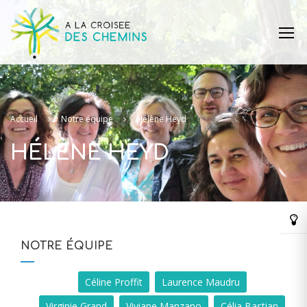
Accueil
Notre équipe
Hélène Heyd
HÉLÈNE HEYD
NOTRE ÉQUIPE
Céline Proffit
Laurence Maudru
Virginie Grand
Viviane Manzano
Célia Bastian