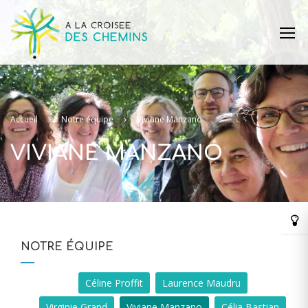
Accueil
Notre équipe
Viviane Manzano
VIVIANE MANZANO
NOTRE ÉQUIPE
Céline Proffit
Laurence Maudru
Virginie Grand
Viviane Manzano
Célia Bastian