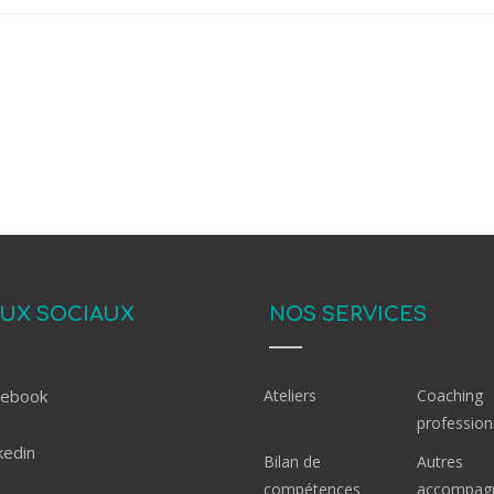
UX SOCIAUX
NOS SERVICES
cebook
Ateliers
Coaching
profession
kedin
Bilan de
Autres
compétences
accompag