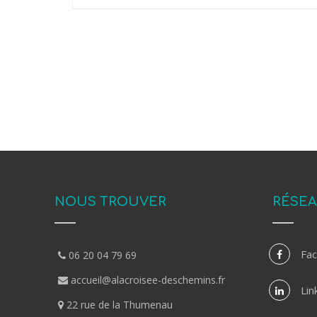
NOUS TROUVER
RÉSEA
Fa
06 20 04 79 69
accueil@alacroisee-deschemins.fr
Lin
22 rue de la Thumenau