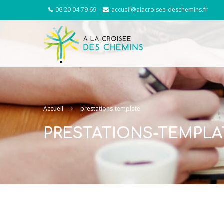
06 20 04 79 69
accueil@alacroisee-deschemins.fr
Accueil
prestations-template
PRESTATIONS-TEMPLA