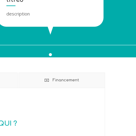
description
descr
Financement
QUI ?