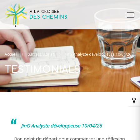
Accueil
Success Stories
JinG Analyste développeuse 10/04/26
TESTIMONIALS
JinG Analyste développeuse 10/04/26
Bon
point de départ
pour commencer une
réflexion