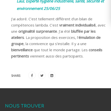
LauL Experte hygiène industrielle, santé, sécurité et
environnement 25/06/25
J’ai adoré. C’est tellement différent d’un bilan de
compétences lambda. C’est
vraiment individualisé
, avec
une
originalité surprenante
. J’ai été
bluffée par les
ateliers
. La proposition des exercices, l’
émulation de
groupe
, la connivence qui s’installe. Il y a une
bienveillance
que tout le monde partage. Les
conseils
pertinents
viennent aussi des participants.
SHARE:
NOUS TROUVER