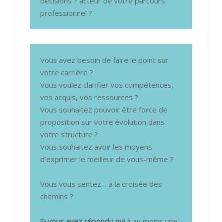
décisions ? acteur de votre parcours
professionnel ?
Vous avez besoin de faire le point sur
votre carrière ?
Vous voulez clarifier vos compétences,
vos acquis, vos ressources ?
Vous souhaitez pouvoir être force de
proposition sur votre évolution dans
votre structure ?
Vous souhaitez avoir les moyens
d’exprimer le meilleur de vous-même ?
Vous vous sentez… à la croisée des
chemins ?
Si vous avez répondu oui
à au moins une