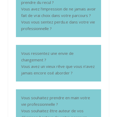
prendre du recul ?
Vous avez l’impression de ne jamais avoir
fait de vrai choix dans votre parcours ?
Vous vous sentez perdu.e dans votre vie
professionnelle ?
Vous ressentez une envie de
changement ?
Vous avez un vieux rêve que vous n’avez
jamais encore osé aborder ?
Vous souhaitez prendre en main votre
vie professionnelle ?
Vous souhaitez être auteur de vos